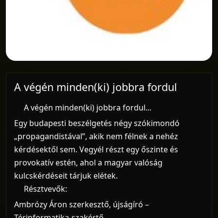
A végén minden(ki) jobbra fordul
A végén minden(ki) jobbra fordul...
Egy budapesti beszélgetés négy szókimondó
„propagandistával”, akik nem félnek a nehéz
kérdésektől sem. Vegyél részt egy őszinte és
provokatív estén, ahol a magyar valóság
kulcskérdéseit tárjuk elétek.
Résztvevők:
Ambrózy Áron szerkesztő, újságíró –
Térinformatika-szakértő