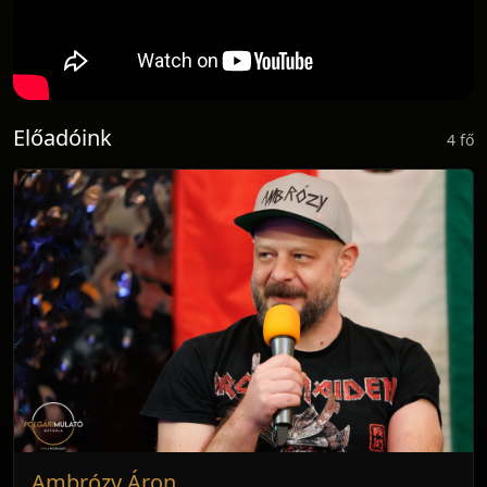
Előadóink
4 fő
Ambrózy Áron