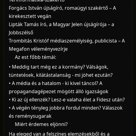
Forgács István újságíró, romaügyi szakértő – A
kirekesztett vegán
Lipták Tamás író, a Magyar Jelen újságírója – a
Jobbszélső
Trombitás Kristóf médiaszemélyiség, publicista – A
Megafon véleményvezírje
Az est főbb témái:
• Meddig tart még ez a kormány? Válságok,
tüntetések, kilátástalanság - mi jöhet ezután?
• A média és a hatalom - ki kivel táncol? A
propagandagépezet mögött álló igazságok
• Ki az új ellenzék? Lesz-e valaha élet a Fidesz után?
• A végén tényleg jobbra fordul minden? Válaszok
és reménysugarak
Miért érdemes eljönni?
Ha eleged van a felszínes elemzésekből és a