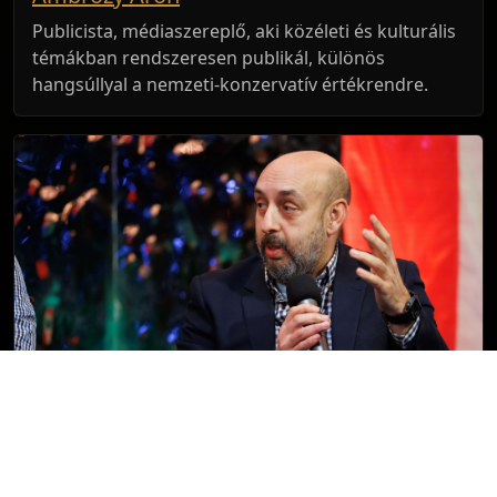
Publicista, médiaszereplő, aki közéleti és kulturális
témákban rendszeresen publikál, különös
hangsúllyal a nemzeti-konzervatív értékrendre.
Forgács István
Publicista és társadalomkritikus megszólaló, aki