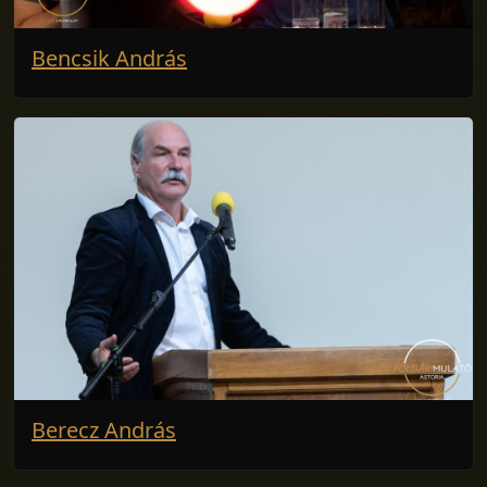
Bencsik András
Berecz András