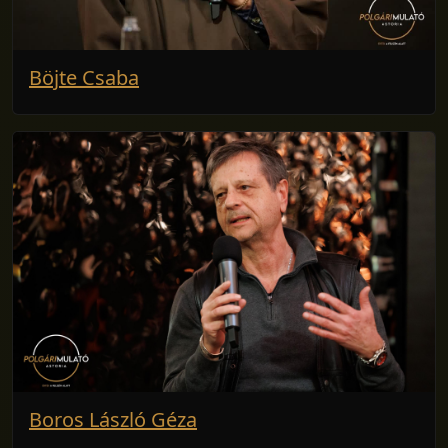
Böjte Csaba
Boros László Géza