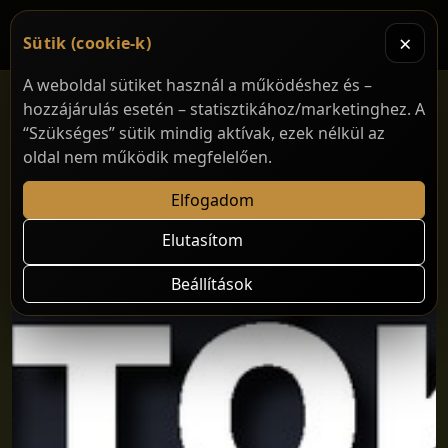
×
Sütik (cookie-k)
A weboldal sütiket használ a működéshez és –
hozzájárulás esetén – statisztikához/marketinghez. A
“Szükséges” sütik mindig aktívak, ezek nélkül az
oldal nem működik megfelelően.
Elfogadom
Elutasítom
Beállítások