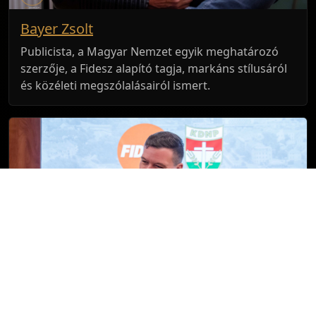
Bayer Zsolt
Publicista, a Magyar Nemzet egyik meghatározó
szerzője, a Fidesz alapító tagja, markáns stílusáról
és közéleti megszólalásairól ismert.