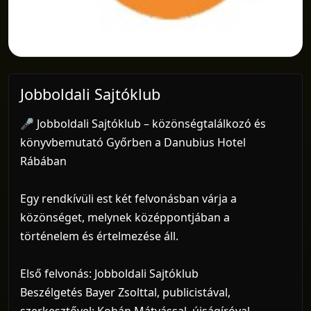
Jobboldali Sajtóklub
🎤 Jobboldali Sajtóklub – közönségtalálkozó és
könyvbemutató Győrben a Danubius Hotel
Rábában
Egy rendkívüli est két felvonásban várja a
közönséget, melynek középpontjában a
történelem és értelmezése áll.
Első felvonás: Jobboldali Sajtóklub
Beszélgetés Bayer Zsolttal, publicistával,
szerkesztővel; Kohán Mátyással, újságíróval,