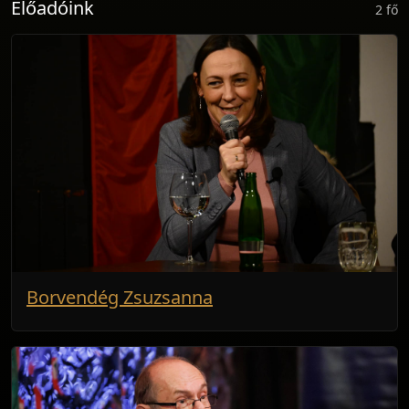
Előadóink
2 fő
Borvendég Zsuzsanna