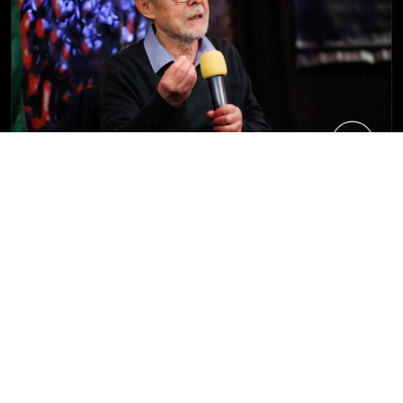
Dr. Bogár László
Közgazdász, egyetemi tanár, publicista, aki
rendszerkritikus elemzéseiről és geopolitikai-
társadalmi összefüggéseket vizsgáló előadásairól
ismert.
Esemény infó
Időpont