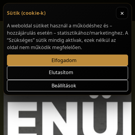
×
Sütik (cookie-k)
A weboldal sütiket használ a működéshez és –
hozzájárulás esetén – statisztikához/marketinghez. A
“Szükséges” sütik mindig aktívak, ezek nélkül az
oldal nem működik megfelelően.
Elfogadom
Elutasítom
Beállítások