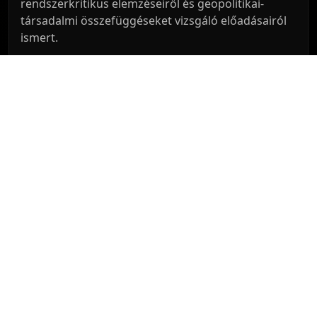
rendszerkritikus elemzéseiről és geopolitikai-
társadalmi összefüggéseket vizsgáló előadásairól
ismert.
Dr. Boros Imre
Közgazdász, volt miniszter, publicista, aki
gazdaságpolitikai és pénzügyi kérdésekben