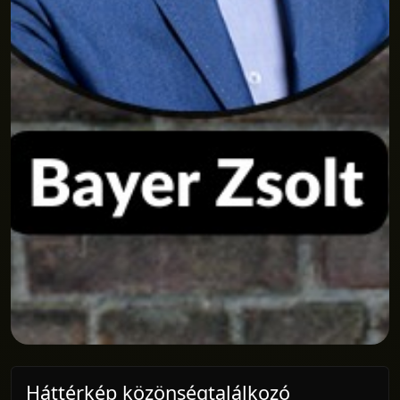
Háttérkép közönségtalálkozó