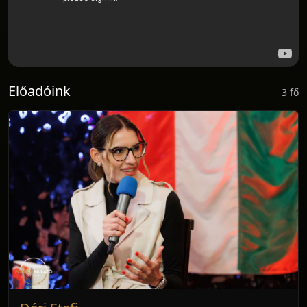
Előadóink
3 fő