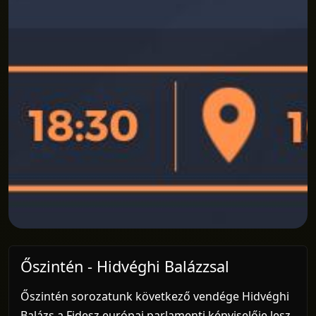
Őszintén - Hidvéghi Balázzsal
Őszintén sorozatunk következő vendége Hidvéghi
Balázs a Fidesz európai parlamenti képviselője lesz,