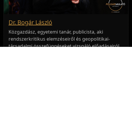
Dr. Bogár László
Közgazdász, egyetemi tanár, publicista, aki
rendszerkritikus elemzéseiről és geopolitikai-
társadalmi összefüggéseket vizsgáló előadásairól
ismert.